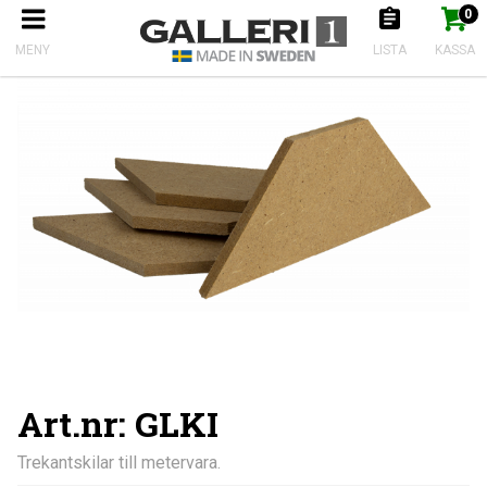
0
Produkten har nu lagts till i kundkorgen
Gå till kassan
Start
Kilramar
Trekantskilar till metervara.
MENY
LISTA
KASSA
Art.nr: GLKI
Trekantskilar till metervara.