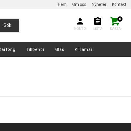
Hem
Om oss
Nyheter
Kontakt
0
Sök
KONTO
LISTA
KASSA
Kartong
Tillbehör
Glas
Kilramar