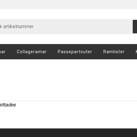
mar
Collageramar
Passepartouter
Ramlister
hittades