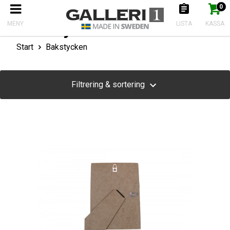
0
Produkten har nu lagts till i kundkorgen
Gå till kassan
Bakstycken
MENY
LISTA
KASSA
Start
Bakstycken
Filtrering & sortering