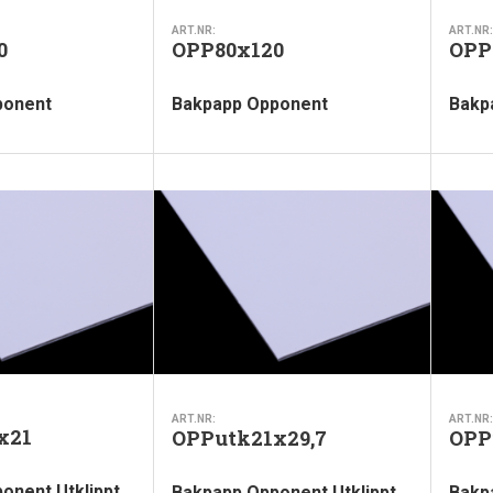
ART.NR:
ART.NR:
0
OPP80x120
OPP
ponent
Bakpapp Opponent
Bakp
ART.NR:
ART.NR:
x21
OPPutk21x29,7
OPP
onent Utklippt
Bakpapp Opponent Utklippt
Bakp