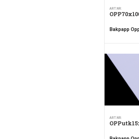
ART.NR:
OPP70x10
Bakpapp Op
ART.NR:
OPPutk15
Bakpapp Opp