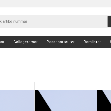
mar
Collageramar
Passepartouter
Ramlister