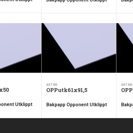
ART.NR:
ART.NR:
x50
OPPutk61x91,5
OPP
onent Utklippt
Bakpapp Opponent Utklippt
Bakp