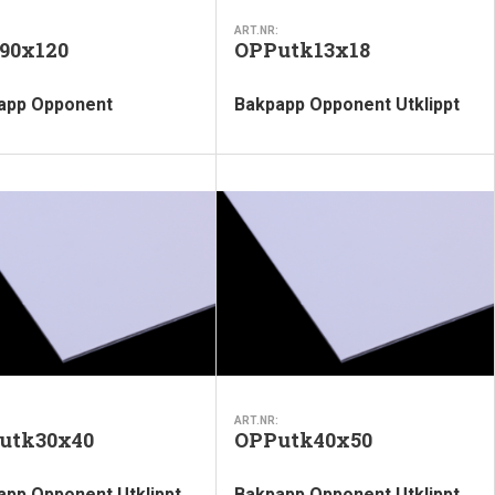
ART.NR:
90x120
OPPutk13x18
app Opponent
Bakpapp Opponent Utklippt
ART.NR:
utk30x40
OPPutk40x50
app Opponent Utklippt
Bakpapp Opponent Utklippt