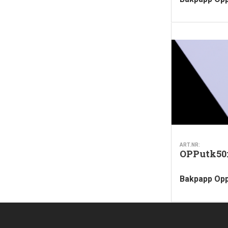
ART.NR:
OPPutk50
Bakpapp Opp