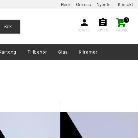
Hem
Om oss
Nyheter
Kontakt
0
Sök
KONTO
LISTA
KASSA
Kartong
Tillbehör
Glas
Kilramar