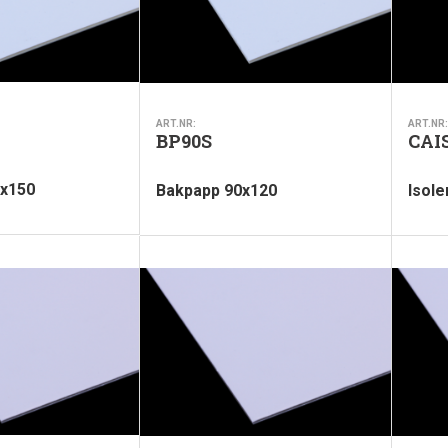
ART.NR:
ART.NR:
BP90S
CAI
0x150
Bakpapp 90x120
Isole