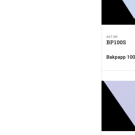
ART.NR:
BP100S
Bakpapp 10