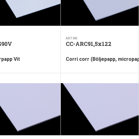
ART.NR:
S90V
CC-ARC91,5x122
rpapp Vit
Corri corr (Böljepapp, micropa