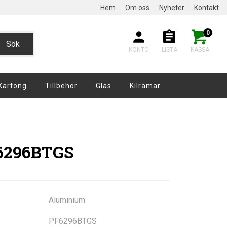
Hem
Om oss
Nyheter
Kontakt
0
Sök
KONTO
LISTA
KASSA
Kartong
Tillbehör
Glas
Kilramar
F6296BTGS
Aluminium
PF6296BTGS