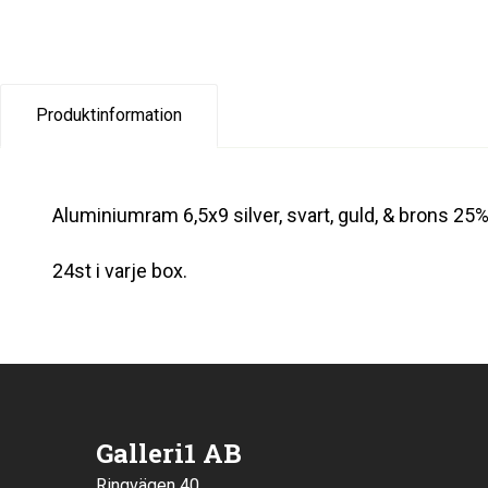
Produktinformation
Aluminiumram 6,5x9 silver, svart, guld, & brons 25
24st i varje box.
Galleri1 AB
Ringvägen 40