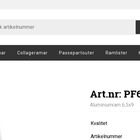
mar
Collageramar
Passepartouter
Ramlister
Art.nr: P
Aluminiumram 6,5x9
Kvalitet
Artikelnummer