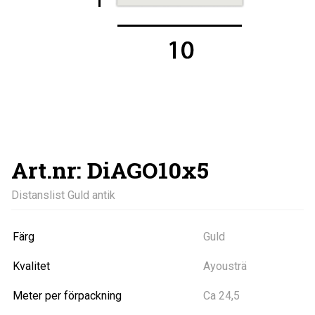
Art.nr: DiAGO10x5
Distanslist Guld antik
Färg
Guld
Kvalitet
Ayousträ
Meter per förpackning
Ca 24,5