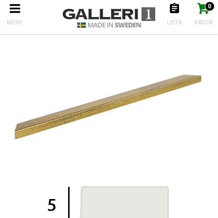
0
Produkten har nu lagts till i kundkorgen
Gå till kassan
Start
Ramlister
Distanslist Guld antik
MENY
LISTA
KASSA