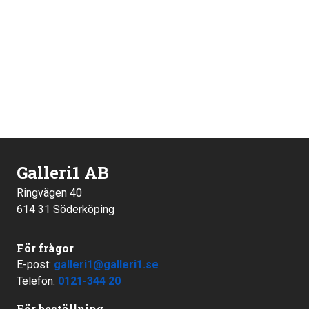
Galleri1 AB
Ringvägen 40
614 31 Söderköping
För frågor
E-post:
galleri1@galleri1.se
Telefon:
0121-344 20
För beställning