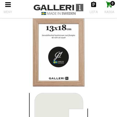
0
Produkten har nu lagts till i kundkorgen
Gå till kassan
Start
Fotoramar
Ram Obehandlad Ek 10x15
MENY
LISTA
KASSA