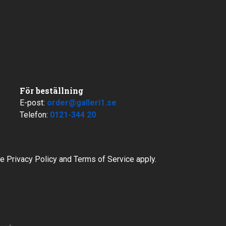
För beställning
E-post:
order@galleri1.se
Telefon:
0121-344 20
le
Privacy Policy
and
Terms of Service
apply.