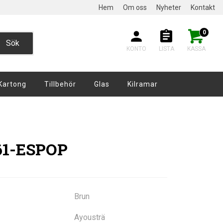
Hem
Om oss
Nyheter
Kontakt
0
Sök
KONTO
LISTA
KASSA
Kartong
Tillbehör
Glas
Kilramar
061-ESPOP
Brun
Ayousträ