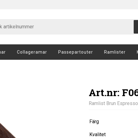
mar
Collageramar
Passepartouter
Ramlister
Art.nr: F
Ramlist Brun Espresso
Färg
Kvalitet