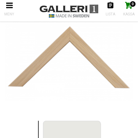
0
Produkten har nu lagts till i kundkorgen
Gå till kassan
Start
Ramlister
Ramlist Ek obehandlad Faner
MENY
LISTA
KASSA