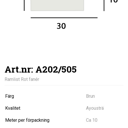
Art.nr: A202/505
Ramlist Rot fanér
Färg
Brun
Kvalitet
Ayousträ
Meter per förpackning
Ca 10