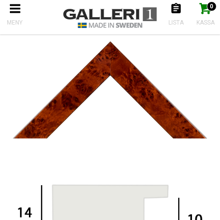
0
Produkten har nu lagts till i kundkorgen
Gå till kassan
Start
Ramlister
Ramlist Rot fanér
MENY
LISTA
KASSA