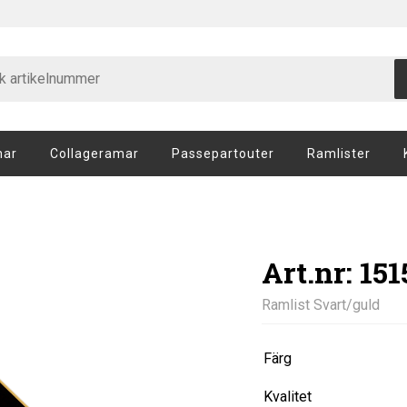
mar
Collageramar
Passepartouter
Ramlister
Art.nr: 15
Ramlist Svart/guld
Färg
Kvalitet