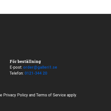
För beställning
E-post:
order@galleri1.se
Telefon:
0121-344 20
le
Privacy Policy
and
Terms of Service
apply.