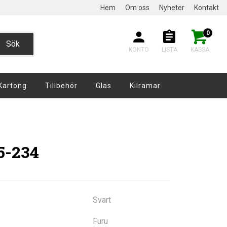
Hem
Om oss
Nyheter
Kontakt
0
Sök
KONTO
LISTA
KASSA
Kartong
Tillbehör
Glas
Kilramar
15-234
Svart
Furu