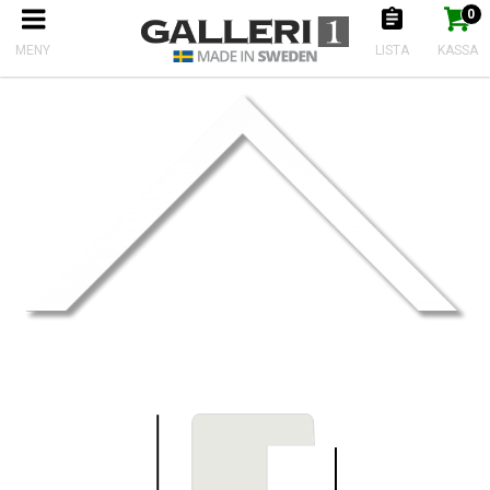
0
Produkten har nu lagts till i kundkorgen
Gå till kassan
Start
Ramlister
Ramlist Vit matt
MENY
LISTA
KASSA