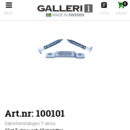
0
Produkten har nu lagts till i kundkorgen
Gå till kassan
Start
Tavelhängen & Tråd
Säkerhetshängen T-skruv
MENY
LISTA
KASSA
Art.nr: 100101
Säkerhetshängen T-skruv