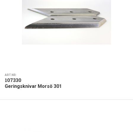
ART.NR:
107330
Geringsknivar Morsö 301