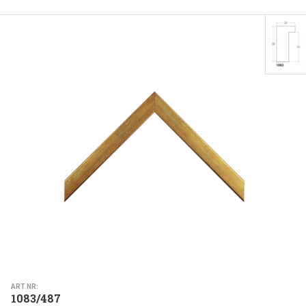
ART.NR:
1083/487