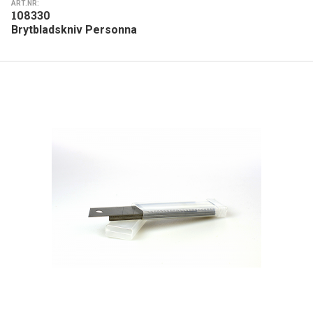
ART.NR:
108330
Brytbladskniv Personna