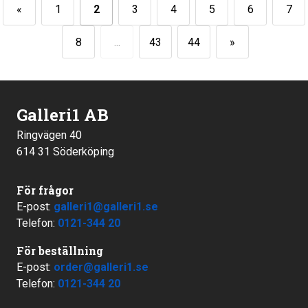
«
1
2
3
4
5
6
7
8
...
43
44
»
Galleri1 AB
Ringvägen 40
614 31 Söderköping
För frågor
E-post:
galleri1@galleri1.se
Telefon:
0121-344 20
För beställning
E-post:
order@galleri1.se
Telefon:
0121-344 20