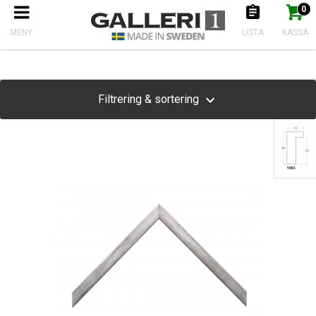
0
Produkten har nu lagts till i kundkorgen
Gå till kassan
Produkter
MENY
LISTA
KASSA
Filtrering & sortering