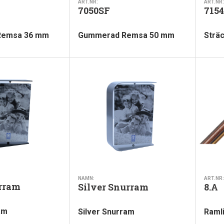
ART.NR:
ART.NR:
7050SF
7154
Remsa 36 mm
Gummerad Remsa 50 mm
Strä
NAMN:
ART.NR:
rram
Silver Snurram
8.A
am
Silver Snurram
Ramli