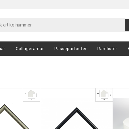
mar
Collageramar
Passepartouter
Ramlister