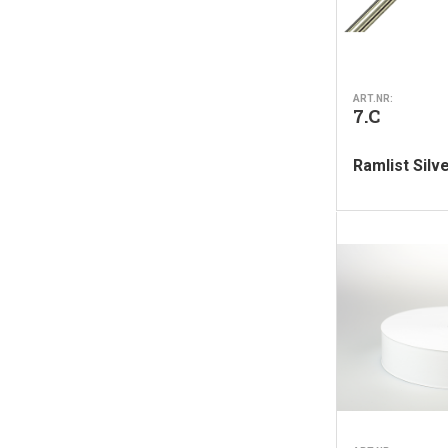
ART.NR:
7.C
Ramlist Silv