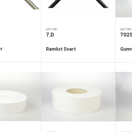
ART.NR:
ART.NR:
7.D
702
er
Ramlist Svart
Gumm