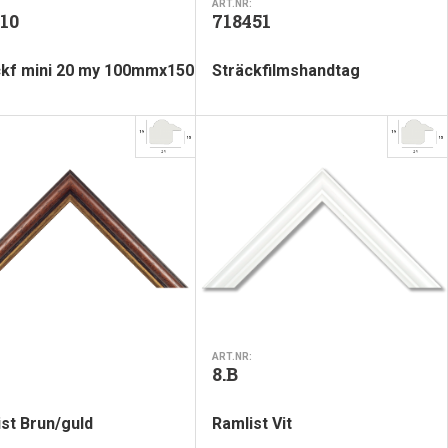
ART.NR:
10
718451
ckf mini 20 my 100mmx150m
Sträckfilmshandtag
ART.NR:
8.B
st Brun/guld
Ramlist Vit