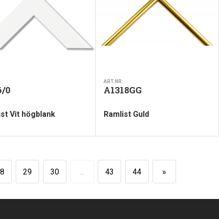
ART.NR:
6/0
A1318GG
st Vit högblank
Ramlist Guld
8
29
30
...
43
44
»