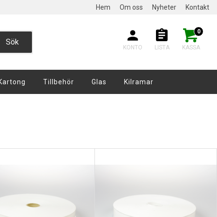
Hem
Om oss
Nyheter
Kontakt
0
Sök
KONTO
LISTA
KASSA
Kartong
Tillbehör
Glas
Kilramar