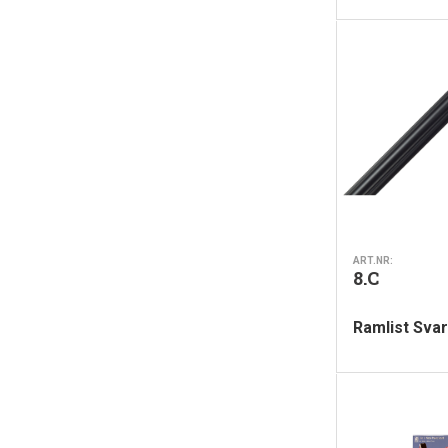
ART.NR:
8.C
Ramlist Svar