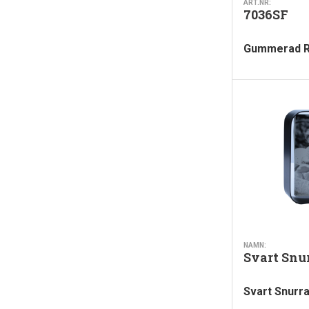
ART.NR:
7036SF
Gummerad 
NAMN:
Svart Snu
Svart Snurr