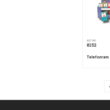
ART.NR:
8152
Telefonram i