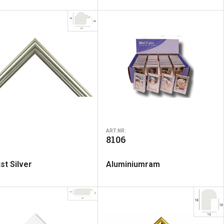
ART.NR:
8106
st Silver
Aluminiumram