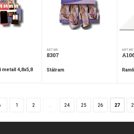
ART.NR:
ART.NR:
8307
A10
 metall 4,8x5,8
Stålram
Ramli
«
1
2
...
24
25
26
27
2