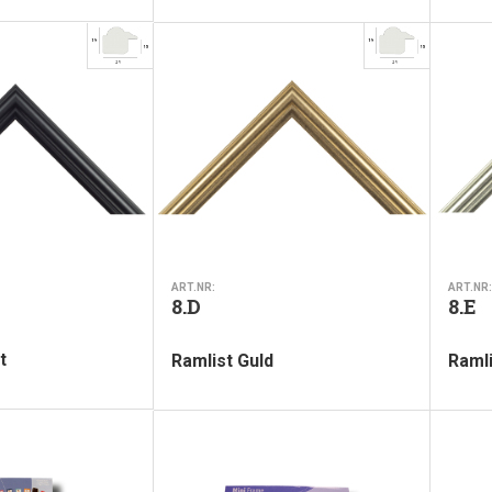
ART.NR:
ART.NR:
8.D
8.E
t
Ramlist Guld
Ramli