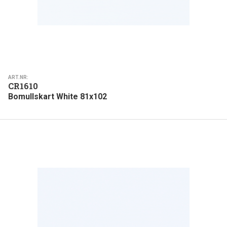
ART.NR:
CR1610
Bomullskart White 81x102