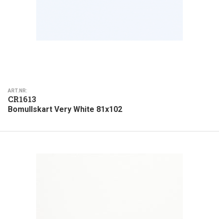
ART.NR:
CR1613
Bomullskart Very White 81x102