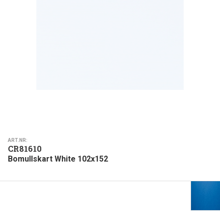
ART.NR:
CR81610
Bomullskart White 102x152