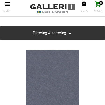
0
Produkten har nu lagts till i kundkorgen
Gå till kassan
Produkter
MENY
LISTA
KASSA
Filtrering & sortering