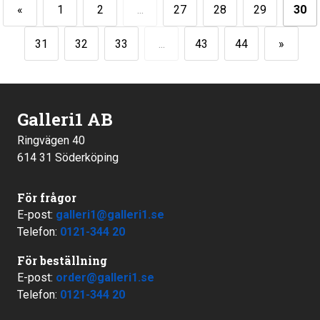
«
1
2
...
27
28
29
30
31
32
33
...
43
44
»
Galleri1 AB
Ringvägen 40
614 31 Söderköping
För frågor
E-post:
galleri1@galleri1.se
Telefon:
0121-344 20
För beställning
E-post:
order@galleri1.se
Telefon:
0121-344 20