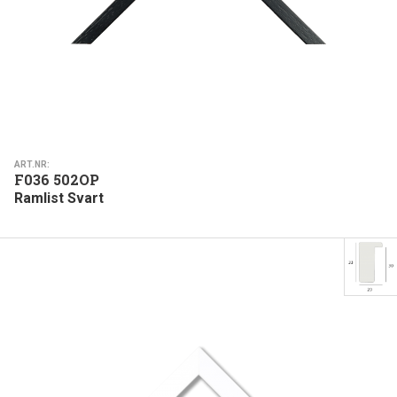
ART.NR:
F036 502OP
Ramlist Svart