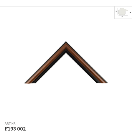
ART.NR:
F193 002