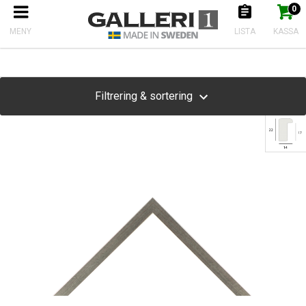
0
Produkten har nu lagts till i kundkorgen
Gå till kassan
Produkter
MENY
LISTA
KASSA
Filtrering & sortering