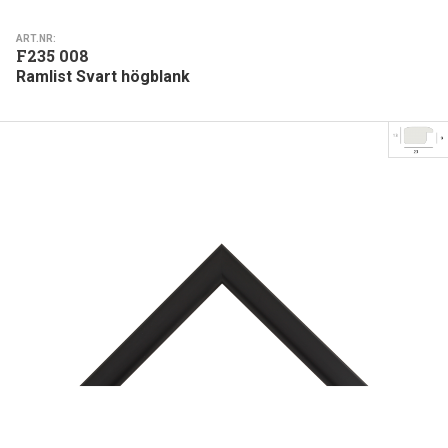
ART.NR:
F235 008
Ramlist Svart högblank