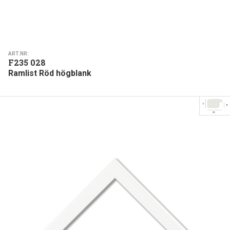
ART.NR:
F235 028
Ramlist Röd högblank