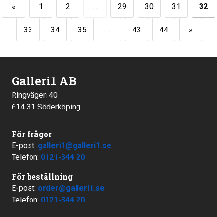
«
1
2
...
29
30
31
32
33
34
35
...
43
44
»
Galleri1 AB
Ringvägen 40
614 31 Söderköping
För frågor
E-post:
galleri1@galleri1.se
Telefon:
0121-344 20
För beställning
E-post:
order@galleri1.se
Telefon:
0121-344 20