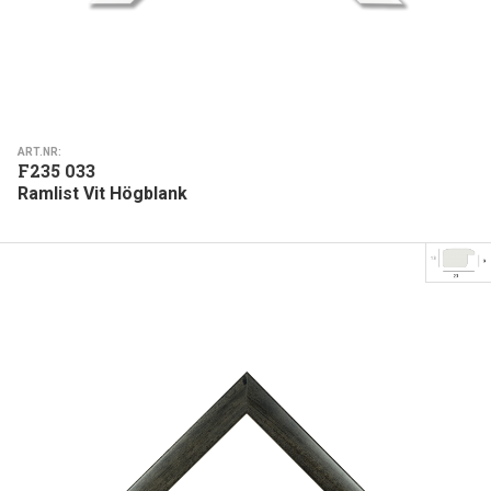
ART.NR:
F235 033
Ramlist Vit Högblank