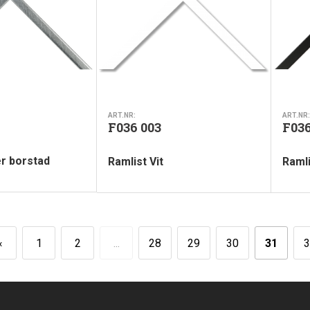
ART.NR:
ART.NR:
F036 003
F036
er borstad
Ramlist Vit
Ramli
«
1
2
...
28
29
30
31
3