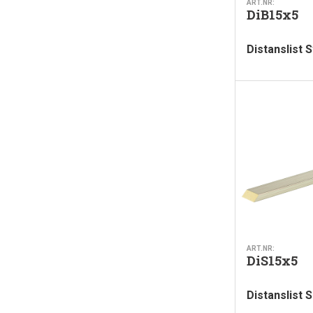
ART.NR:
DiB15x5
Distanslist 
ART.NR:
DiS15x5
Distanslist S