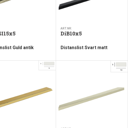
ART.NR:
SI15x5
DiB10x5
nslist Guld antik
Distanslist Svart matt