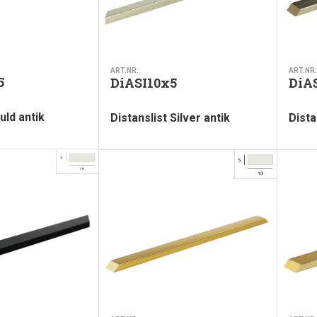
ART.NR:
ART.NR:
5
DiASI10x5
DiA
uld antik
Distanslist Silver antik
Dista