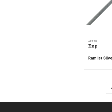
ART.NR:
Exp
Ramlist Silv