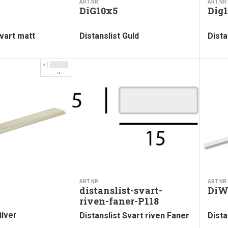
ART.NR:
ART.NR:
DiG10x5
Dig
Svart matt
Distanslist Guld
Dista
ART.NR:
ART.NR:
distanslist-svart-
DiW
riven-faner-P118
ilver
Distanslist Svart riven Faner
Dista