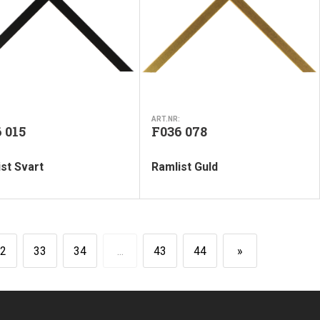
ART.NR:
 015
F036 078
st Svart
Ramlist Guld
2
33
34
...
43
44
»