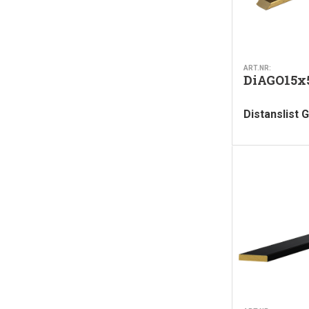
ART.NR:
DiAGO15x
Distanslist G